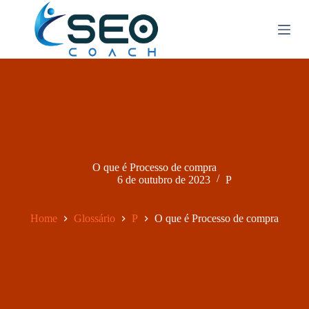
P
u
l
a
r
p
a
r
a
o
c
o
n
O que é Processo de compra
t
6 de outubro de 2023
P
e
ú
d
Home
Glossário
P
O que é Processo de compra
o