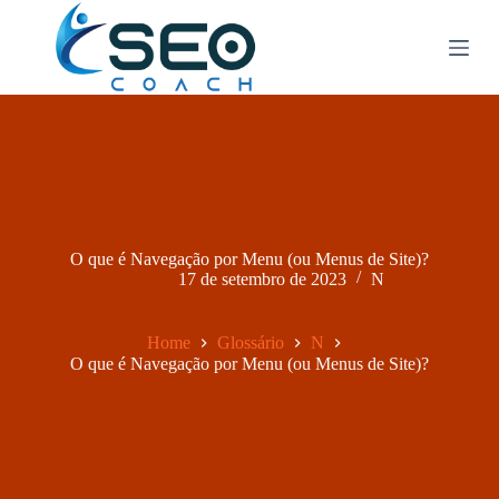
P
u
l
a
r
p
a
r
a
o
c
o
O que é Navegação por Menu (ou Menus de Site)?
n
17 de setembro de 2023
N
t
e
ú
d
Home
Glossário
N
o
O que é Navegação por Menu (ou Menus de Site)?