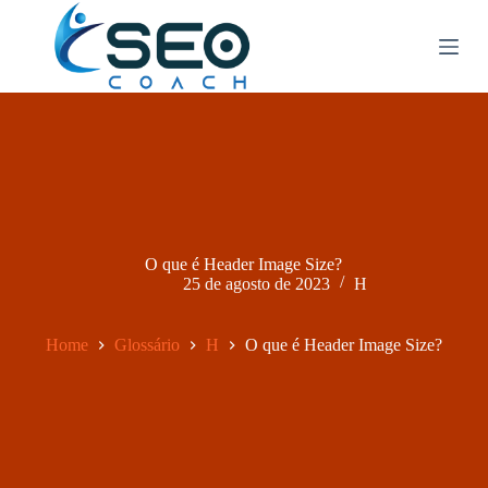
P
u
l
a
r
p
a
r
a
o
c
o
n
O que é Header Image Size?
t
25 de agosto de 2023
H
e
ú
d
Home
Glossário
H
O que é Header Image Size?
o