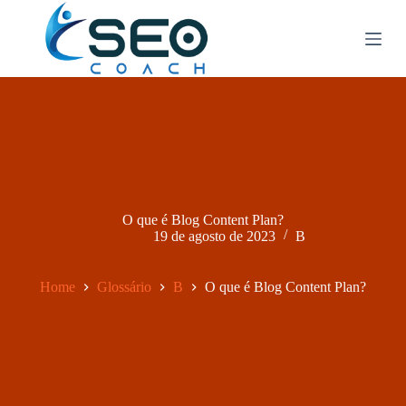
P
u
l
a
r
p
a
r
a
o
c
o
n
O que é Blog Content Plan?
t
19 de agosto de 2023
B
e
ú
d
Home
Glossário
B
O que é Blog Content Plan?
o