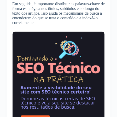
Em seguida, é importante distribuir as palavras-chave de
forma estratégica nos títulos, subtítulos e ao longo do
texto dos artigos. Isso ajuda os mecanismos de busca a
entenderem do que se trata o conteúdo e a indexá-lo
corretamente.
Aumente a visibilidade do seu
site com SEO técnico certeiro!
Domine as técnicas certas de SEO
técnico e veja seu site se destacar
nos resultados de busca.